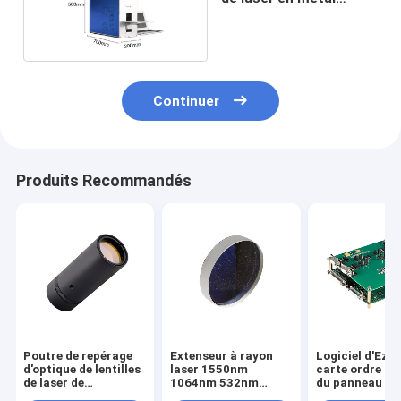
12m/S
Continuer
Produits Recommandés
Poutre de repérage
Extenseur à rayon
Logiciel d'Ezc
d'optique de lentilles
laser 1550nm
carte ordre de 
de laser de
1064nm 532nm
du panneau J
galvanomètre à
405nm 355nm
LMCV4 d'inscr