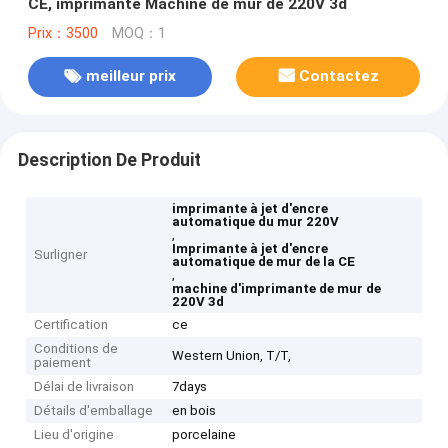
CE, imprimante Machine de mur de 220V 3d
Prix：3500
MOQ：1
meilleur prix
Contactez
Description De Produit
imprimante à jet d'encre
automatique du mur 220V
,
Imprimante à jet d'encre
Surligner
automatique de mur de la CE
,
machine d'imprimante de mur de
220V 3d
Certification
ce
Conditions de
Western Union, T/T,
paiement
Délai de livraison
7days
Détails d'emballage
en bois
Lieu d'origine
porcelaine