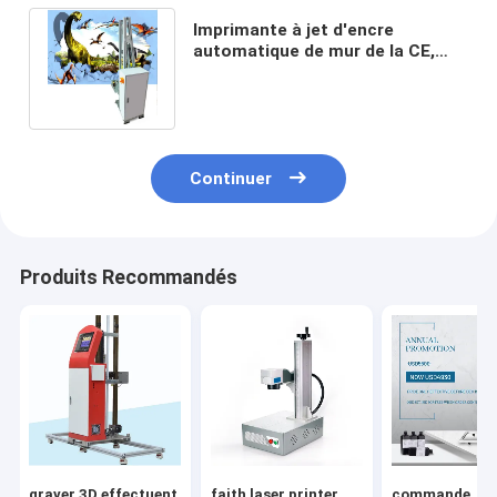
Imprimante à jet d'encre
automatique de mur de la CE,
imprimante Machine de mur de
220V 3d
Continuer
Produits Recommandés
graver 3D effectuent
faith laser printer
commande