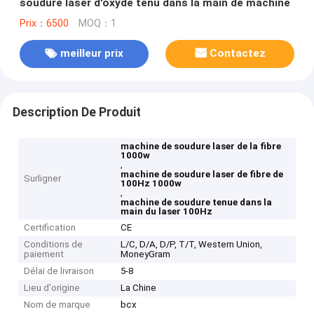
soudure laser d'oxyde tenu dans la main de machine
Prix：6500
MOQ：1
meilleur prix
Contactez
Description De Produit
machine de soudure laser de la fibre
1000w
,
machine de soudure laser de fibre de
Surligner
100Hz 1000w
,
machine de soudure tenue dans la
main du laser 100Hz
Certification
CE
Conditions de
L/C, D/A, D/P, T/T, Western Union,
paiement
MoneyGram
Délai de livraison
5-8
Lieu d'origine
La Chine
Nom de marque
bcx