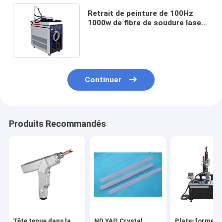
Retrait de peinture de 100Hz
1000w de fibre de soudure laser
d'oxyde tenu dans la main de
machine
Continuer
Produits Recommandés
Tête tenue dans la
ND YAG Crystal
Plate-forme