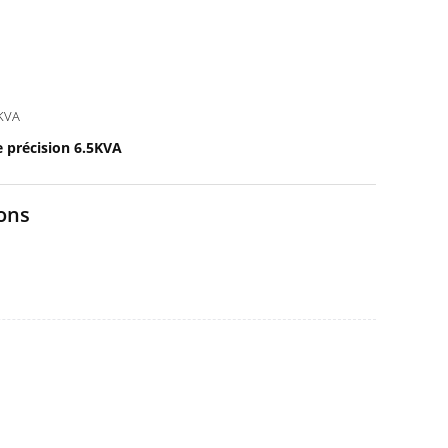
KVA
e précision 6.5KVA
ions