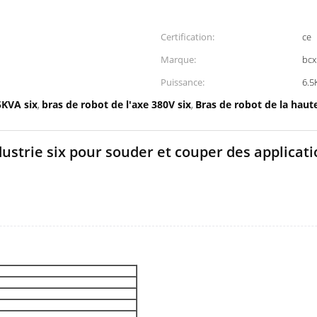
Certification:
ce
Marque:
bcx
Puissance:
6.5
5KVA six
bras de robot de l'axe 380V six
Bras de robot de la haut
,
,
dustrie six pour souder et couper des applicat