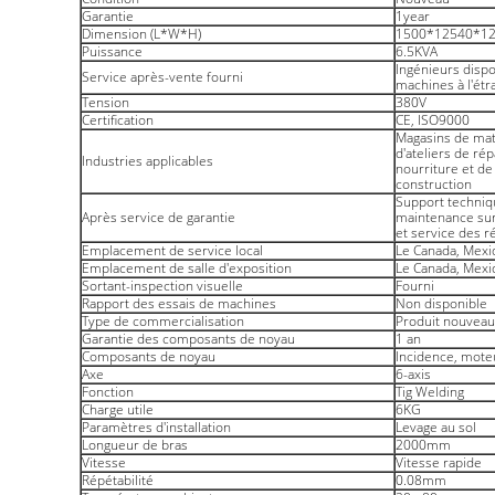
Garantie
1year
Dimension (L*W*H)
1500*12540*1
Puissance
6.5KVA
Ingénieurs dispo
Service après-vente fourni
machines à l'étr
Tension
380V
Certification
CE, ISO9000
Magasins de maté
d'ateliers de ré
Industries applicables
nourriture et de
construction
Support techniqu
Après service de garantie
maintenance sur 
et service des r
Emplacement de service local
Le Canada, Mexi
Emplacement de salle d'exposition
Le Canada, Mexi
Sortant-inspection visuelle
Fourni
Rapport des essais de machines
Non disponible
Type de commercialisation
Produit nouvea
Garantie des composants de noyau
1 an
Composants de noyau
Incidence, moteu
Axe
6-axis
Fonction
Tig Welding
Charge utile
6KG
Paramètres d'installation
Levage au sol
Longueur de bras
2000mm
Vitesse
Vitesse rapide
Répétabilité
0.08mm