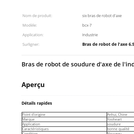
Nom de produit:
six bras de robot d'axe
Modèle:
bcx-7
Application:
Industrie
Bras de robot de l'axe 6.
Surligner:
Bras de robot de soudure d'axe de l'in
Aperçu
Détails rapides
Point d'origine
Anhui, Chine
Marque
Yooheart
Application
soudure
Caractéristiques
bonne qualité
Condition
Nouveau