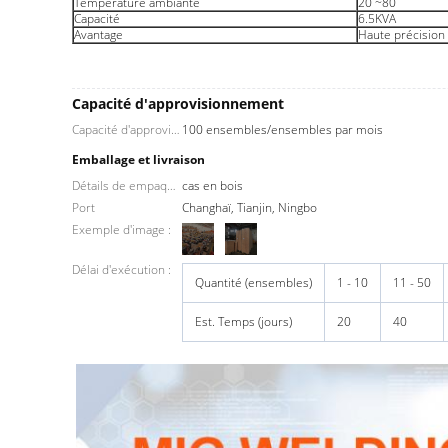
Température ambiante
20 ~80
Capacité
6.5KVA
Avantage
Haute précision
Capacité d'approvisionnement
Capacité d'approvisionnement
100 ensembles/ensembles par mois
Emballage et livraison
Détails de empaquetage
cas en bois
Port
Changhaï, Tianjin, Ningbo
Exemple d'image :
Délai d'exécution :
Quantité (ensembles)
1 - 10
11 - 50
Est. Temps (jours)
20
40