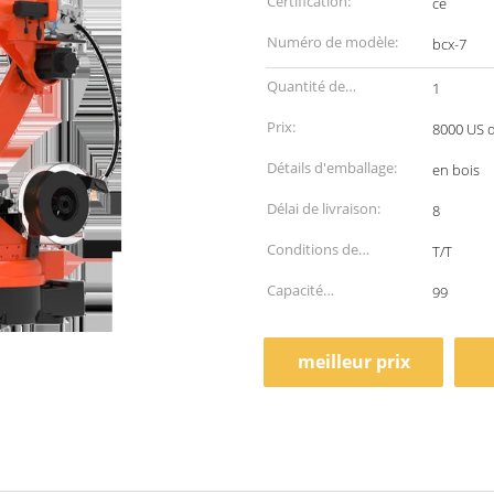
Certification:
ce
Numéro de modèle:
bcx-7
Quantité de
1
commande min:
Prix:
8000 US d
Détails d'emballage:
en bois
Délai de livraison:
8
Conditions de
T/T
paiement:
Capacité
99
d'approvisionnement:
meilleur prix