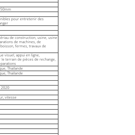
250mm
nibles pour entretenir des
anger
riau de construction, usine, usine
parations de machines, de
 boisson, fermes, travaux de
e visuel, appui en ligne,
le terrain de pièces de rechange,
éparations
que, Thaïlande
que, Thaïlande
u 2020
r, vitesse