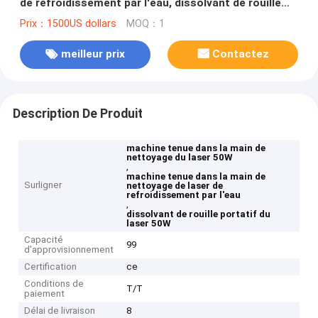
de refroidissement par l'eau, dissolvant de rouille
portatif du laser 50W
Prix：1500US dollars
MOQ：1
meilleur prix
Contactez
Description De Produit
machine tenue dans la main de
nettoyage du laser 50W
,
machine tenue dans la main de
Surligner
nettoyage de laser de
refroidissement par l'eau
,
dissolvant de rouille portatif du
laser 50W
Capacité
99
d'approvisionnement
Certification
ce
Conditions de
T/T
paiement
Délai de livraison
8