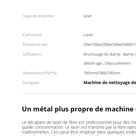
Type de machine:
laser
Carburant:
Laser
Puissance (w):
50w/100w/200w/300w/500W/
Utilisation:
Brunissage du &amp ; &amp d
détartrage ; Dépouillement
Dimension (l*w*h):
760mmX780X790mm
Machine de nettoyage de 
Surligner:
Un métal plus propre de machine d
Le décapant de laser de fibre est professionnel pour des méta
quelle consommation. Le laser est transmis par la fibre opti
traditionnelles. Ceci peut être employé dans quelques endr