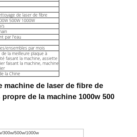
ttoyage de laser de fibre
00W 500W 1000W
/s
main
t par l'eau
es/ensembles par mois
 de la meilleure plaque à
ité faisant la machine, assiette
er faisant la machine, machine
ier
 de la Chine
 machine de laser de fibre de
us propre de la machine 1000w 500
w/300w/500w/1000w