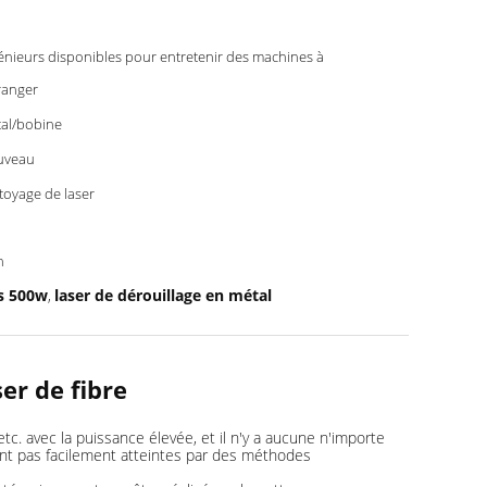
énieurs disponibles pour entretenir des machines à
tranger
al/bobine
uveau
toyage de laser
n
s 500w
laser de dérouillage en métal
,
er de fibre
etc. avec la puissance élevée, et il n'y a aucune n'importe
 sont pas facilement atteintes par des méthodes