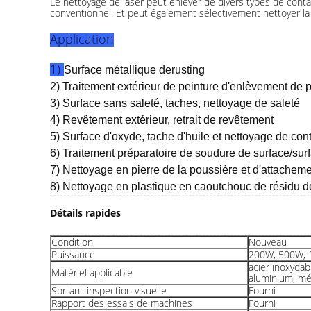
Le nettoyage de laser peut enlever de divers types de conta
conventionnel. Et peut également sélectivement nettoyer la
Application
1)
Surface métallique derusting
2)
Traitement extérieur de peinture d'enlèvement de p
3) Surface sans saleté, taches, nettoyage de saleté
4) Revêtement extérieur, retrait de revêtement
5) Surface d'oxyde, tache d'huile et nettoyage de co
6) Traitement préparatoire de soudure de surface/surf
7) Nettoyage en pierre de la poussière et d'attacheme
8) Nettoyage en plastique en caoutchouc de résidu d
Détails rapides
Condition
Nouveau
Puissance
200W, 500W,
acier inoxydab
Matériel applicable
aluminium, mé
Sortant-inspection visuelle
Fourni
Rapport des essais de machines
Fourni