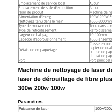
Emplacement de service local
Aucun
Emplacement de salle d'exposition
Aucun
Nom de produit
Machine de ne
Alimentation d'énergie
100W 200W 3
Nettoyage tenu dans la main
1000-8000mm
Type de mouvement
Tenu dans la 
Type de refroidissement
Refroidissemen
Largeur de balayage
10-100mm
Capacité d'approvisionnement
1000 ensembl
Caisse en bois
papier de qual
Détails de empaquetage
creuse de papi
de plat de pap
Port
Port principal
Machine de nettoyage de laser de
laser de dérouillage de fibre pl
300w 200w 100w
Paramètres
Puissance de laser
100w/200