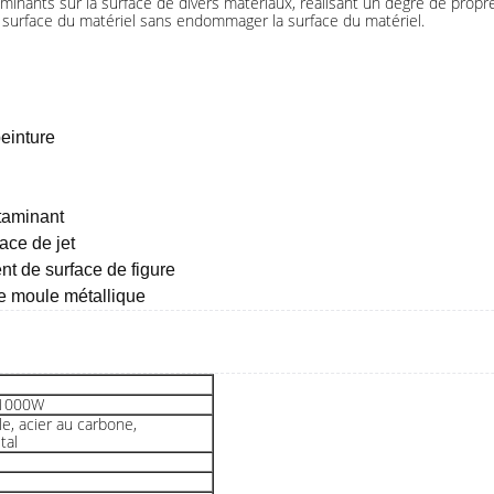
minants sur la surface de divers matériaux, réalisant un degré de propre
 surface du matériel sans endommager la surface du matériel.
einture
ntaminant
ace de jet
nt de surface de figure
e moule métallique
 1000W
le, acier au carbone,
tal