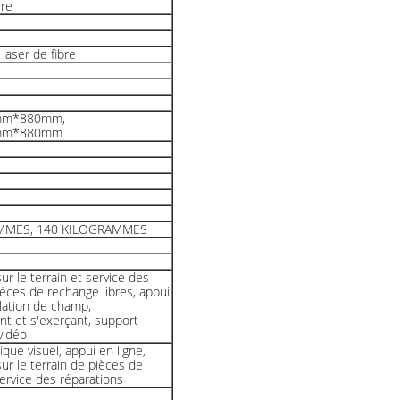
ire
 laser de fibre
mm*880mm,
mm*880mm
MMES, 140 KILOGRAMMES
r le terrain et service des
ièces de rechange libres, appui
llation de champ,
t et s'exerçant, support
vidéo
que visuel, appui en ligne,
r le terrain de pièces de
ervice des réparations