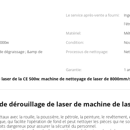
Le service après-vente a fourni:
Ing
l'é
Matériel:
Mét
1000w
Condition:
No
e dégraissage ; &amp de
Processus de nettoyage:
Net
Garantie:
1 a
laser de la CE 500w
machine de nettoyage de laser de 8000mm/
,
e dérouillage de laser de machine de las
ux avec la rouille, la poussière, le pétrole, la peinture, le revêtement, 
que, qui facilite l'opération de fond et peut nettoyer les pièces qui ne
oits dangereux pour assurer la sécurité du personnel.