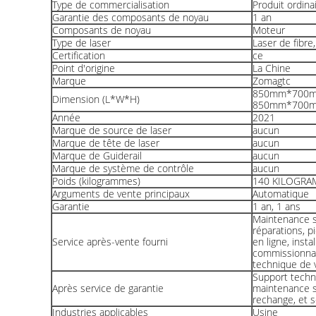
Type de commercialisation
Produit ordina
Garantie des composants de noyau
1 an
Composants de noyau
Moteur
Type de laser
Laser de fibre,
Certification
ce
Point d'origine
La Chine
Marque
Zomagtc
850mm*700
Dimension (L*W*H)
850mm*700
Année
2021
Marque de source de laser
aucun
Marque de tête de laser
aucun
Marque de Guiderail
aucun
Marque de système de contrôle
aucun
Poids (kilogrammes)
140 KILOGRA
Arguments de vente principaux
Automatique
Garantie
1 an, 1 ans
Maintenance su
réparations, p
Service après-vente fourni
en ligne, insta
commissionnan
technique de 
Support techni
Après service de garantie
maintenance su
rechange, et s
Industries applicables
Usine