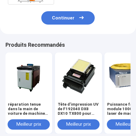
Continuer
Produits Recommandés
réparation tenue
Tête d'impression UV
Puissance faib
dans la main de
de F192040 DX8
module 1000W
voiture de machine
DX10 TX800 pour
laser de machi
de nettoyage du
Epson TX800
d'inscription d
laser 1000w sur
TX710W TX720
de fibre de Ra
Meilleur prix
Meilleur prix
Meilleur p
l'enlèvement
TX820 X820 TX830
Ryco
inoxydable de