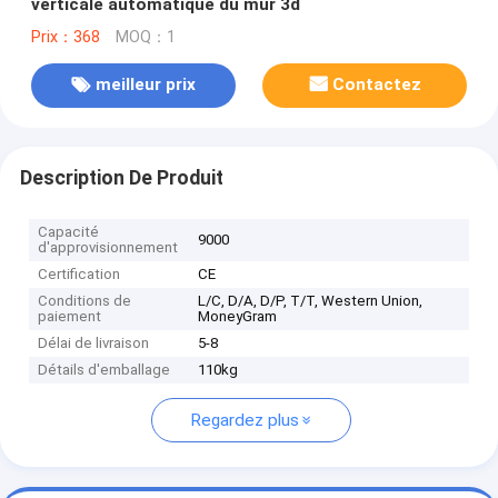
verticale automatique du mur 3d
Prix：368
MOQ：1
meilleur prix
Contactez
Description De Produit
Capacité
9000
d'approvisionnement
Certification
CE
Conditions de
L/C, D/A, D/P, T/T, Western Union,
paiement
MoneyGram
Délai de livraison
5-8
Détails d'emballage
110kg
Regardez plus