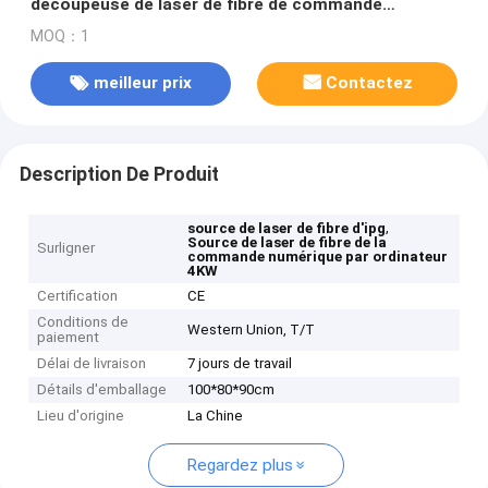
découpeuse de laser de fibre de commande
numérique par ordinateur
MOQ：1
meilleur prix
Contactez
Description De Produit
,
source de laser de fibre d'ipg
Source de laser de fibre de la
Surligner
commande numérique par ordinateur
4KW
Certification
CE
Conditions de
Western Union, T/T
paiement
Délai de livraison
7 jours de travail
Détails d'emballage
100*80*90cm
Lieu d'origine
La Chine
Regardez plus