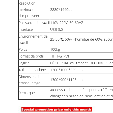
Résolution
maximale
2880*1440dpi
d'impression
Puissance de travail
110V-220V, 50-60HZ
Interface
USB 3,0
Environnement de
25-30℃, 50% --humidité de 60%, aucun
travail
Poids
100kg
Format de profil
TIF, JPG, PDF
Logiciel
DÉCHIRURE d'Ultraprint, DÉCHIRURE d
Taille de machine
1200*1000*660mm
Dimension de
1300*900*1125mm
empaquetage
au-dessus des données pour la référe
Remarque
changer en raison de l'amélioration et