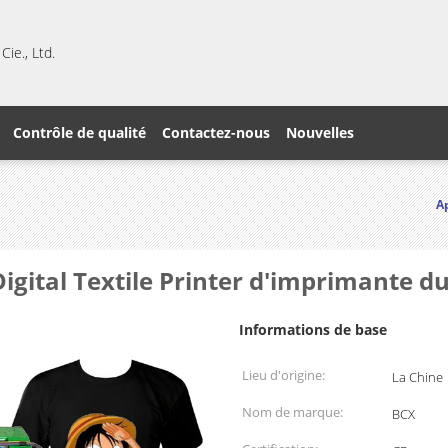
ie., Ltd.
Contrôle de qualité
Contactez-nous
Nouvelles
A
Digital Textile Printer d'imprimante d
Informations de base
Lieu d'origine:
La Chine
Nom de marque:
BCX