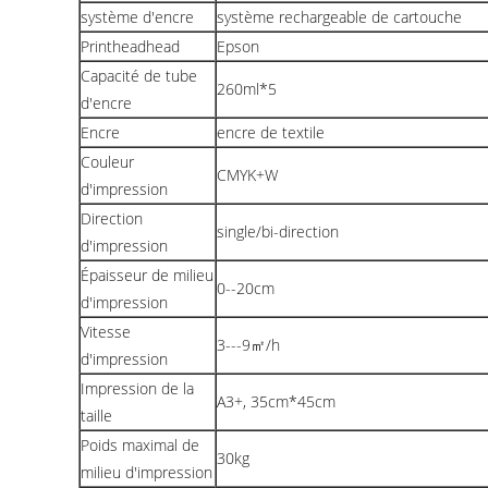
système d'encre
système rechargeable de cartouche
Printheadhead
Epson
Capacité de tube
260ml*5
d'encre
Encre
encre de textile
Couleur
CMYK+W
d'impression
Direction
single/bi-direction
d'impression
Épaisseur de milieu
0--20cm
d'impression
Vitesse
3---9㎡/h
d'impression
Impression de la
A3+, 35cm*45cm
taille
Poids maximal de
30kg
milieu d'impression