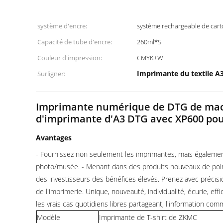
système d'encre:
système rechargeable de car
Capacité de tube d'encre:
260ml*5
Couleur d'impression:
CMYK+W
Imprimante du textile A3
Surligner:
Imprimante numérique de DTG de machin
d'imprimante d'A3 DTG avec XP600 pour
Avantages
- Fournissez non seulement les imprimantes, mais égalemen
photo/musée. - Menant dans des produits nouveaux de pointe 
des investisseurs des bénéfices élevés. Prenez avec précis
de l'imprimerie. Unique, nouveauté, individualité, écurie, eff
les vrais cas quotidiens libres partageant, l'information com
Modèle
Imprimante de T-shirt de ZKMC