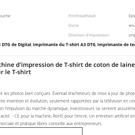
touche
Printheadhead:
Ep
Encre:
enc
Direction d'impression:
sin
 DTG de Digital
Imprimante du T-shirt A3 DTG
Imprimante de tex
,
,
e d'impression de T-shirt de coton de laine 
 le T-shirt
t les photos bien conçues. Éventail d'acheteurs de mise à jour de pho
invention et évolution, seulement rapportées par la télévision en circ
ion l'impulsion du marché dynamique, investisseurs se sentent assurémen
icacité. - CE pour la machine, RoHS pour l'encre. Un entretien artificiel 
merciale et pratique libres conseille aux entrepreneurs.