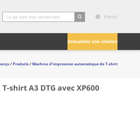
French
search
Demandez une citation
perçu
/
Produits
/
Machine d'impression automatique de T-shirt
u T-shirt A3 DTG avec XP600