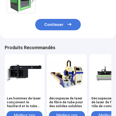
découpeuse 100W de laser en bois
de tissu
Continuer
Produits Recommandés
Les hommes de laser
découpeuse de laser
Découpeuse 1
conçoivent le
de fibre de tube pour
de laser de fib
feuillard et le tube
des solides solubles
tôle de comm
coupant le laser de
numérique par
fibre a coupé la
ordinateur
Meilleur prix
Meilleur prix
Meilleur p