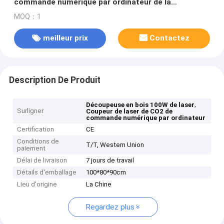
commande numérique par ordinateur de la
découpeuse 100W de laser en bois de tissu
MOQ：1
meilleur prix
Contactez
Description De Produit
,
Découpeuse en bois 100W de laser
Surligner
Coupeur de laser de CO2 de
commande numérique par ordinateur
Certification
CE
Conditions de
T/T, Western Union
paiement
Délai de livraison
7 jours de travail
Détails d'emballage
100*80*90cm
Lieu d'origine
La Chine
Regardez plus