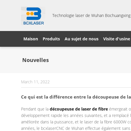
Technologie laser de Wuhan Bochuangxing C
Maison
Produits
Au sujet de nous
Visite d'usine
Nouvelles
March 11, 2022
Ce qui est la différence entre la découpeuse de l
Pendant que la
découpeuse de laser de fibre
émergeait of
développement rapide les années suivantes, et a remplacé le
améliorée dans la puissance, et le laser de la fibre 6000W 
années, le bcxlaserCNC de Wuhan effectue également sans in