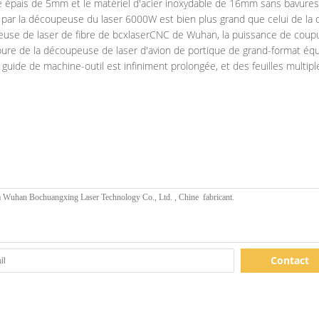
one épais de 5mm et le matériel d'acier inoxydable de 16mm sans bav
aité par la découpeuse du laser 6000W est bien plus grand que celui de 
euse de laser de fibre de bcxlaserCNC de Wuhan, la puissance de coupu
ure de la découpeuse de laser d'avion de portique de grand-format équ
de guide de machine-outil est infiniment prolongée, et des feuilles mult
Contact