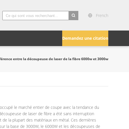
French
search
Demandez une citation
fférence entre la découpeuse de laser de la fibre 6000w et 3000w
 occupé le marché entier de coupe avec la tendance du
découpeuse de laser de fibre a été sans interruption
nt de la plupart des matériaux en métal. Ces dernières
ue sur la base de 3000W, le 6000W et les découpeuses de