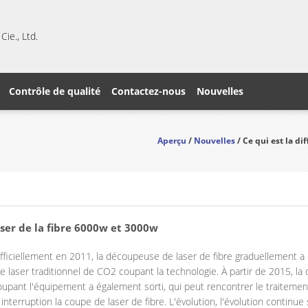
ie., Ltd.
Contrôle de qualité
Contactez-nous
Nouvelles
Aperçu
/
Nouvelles
/ Ce qui est la di
aser de la fibre 6000w et 3000w
ficiellement en 2011, la découpeuse de laser de fibre graduellement a
 laser traditionnel de CO2 coupant la technologie. À partir de 2015, la 
coupant l'équipement a également sorti, qui peut rencontrer le traiteme
terruption la coupe de laser de fibre. L'évolution, l'évolution contin