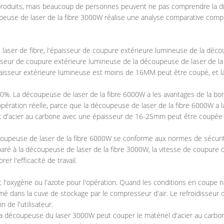
 produits, mais beaucoup de personnes peuvent ne pas comprendre la di
euse de laser de la fibre 3000W réalise une analyse comparative compl
 laser de fibre, l'épaisseur de coupure extérieure lumineuse de la déc
sseur de coupure extérieure lumineuse de la découpeuse de laser de la
sseur extérieure lumineuse est moins de 16MM peut être coupé, et la vi
. La découpeuse de laser de la fibre 6000W a les avantages de la bonne
opération réelle, parce que la découpeuse de laser de la fibre 6000W a 
iaux d'acier au carbone avec une épaisseur de 16-25mm peut être coupé
coupeuse de laser de la fibre 6000W se conforme aux normes de sécuri
aré à la découpeuse de laser de la fibre 3000W, la vitesse de coupure 
 l'efficacité de travail.
l'oxygène ou l'azote pour l'opération. Quand les conditions en coupe n
imé dans la cuve de stockage par le compresseur d'air. Le refroidisseur 
n de l'utilisateur.
la découpeuse du laser 3000W peut couper le matériel d'acier au carb