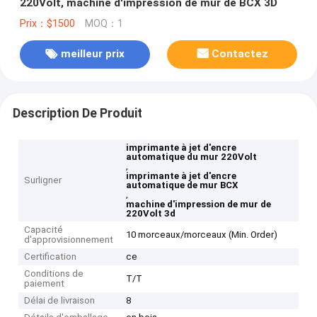
220Volt, machine d'impression de mur de BCX 3D
Prix：$1500
MOQ：1
meilleur prix
Contactez
Description De Produit
imprimante à jet d'encre
automatique du mur 220Volt
,
imprimante à jet d'encre
Surligner
automatique de mur BCX
,
machine d'impression de mur de
220Volt 3d
Capacité
10 morceaux/morceaux (Min. Order)
d'approvisionnement
Certification
ce
Conditions de
T/T
paiement
Délai de livraison
8