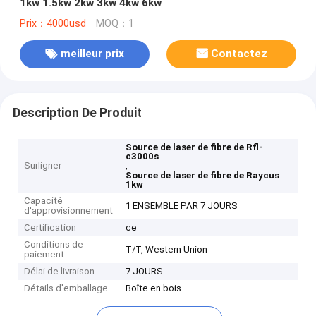
1kw 1.5kw 2kw 3kw 4kw 6kw
Prix：4000usd
MOQ：1
meilleur prix
Contactez
Description De Produit
Source de laser de fibre de Rfl-
c3000s
Surligner
,
Source de laser de fibre de Raycus
1kw
Capacité
1 ENSEMBLE PAR 7 JOURS
d'approvisionnement
Certification
ce
Conditions de
T/T, Western Union
paiement
Délai de livraison
7 JOURS
Détails d'emballage
Boîte en bois