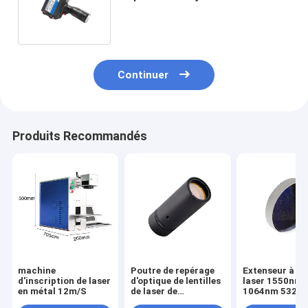
plastique de code barres de
sachet en plastique
Continuer
Produits Recommandés
machine
Poutre de repérage
Extenseur à ra
d'inscription de laser
d'optique de lentilles
laser 1550nm
en métal 12m/S
de laser de
1064nm 532n
galvanomètre à
405nm 355nm