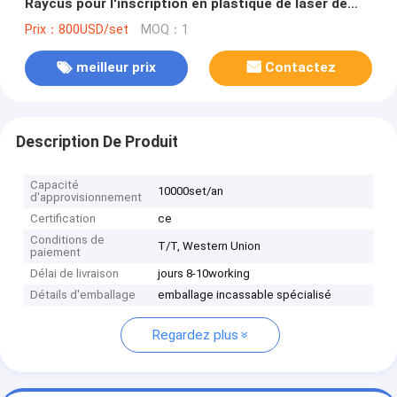
Raycus pour l'inscription en plastique de laser de
cuir en métal usine avec rotatoire
Prix：800USD/set
MOQ：1
meilleur prix
Contactez
Description De Produit
Capacité
10000set/an
d'approvisionnement
Certification
ce
Conditions de
T/T, Western Union
paiement
Délai de livraison
jours 8-10working
Détails d'emballage
emballage incassable spécialisé
Regardez plus