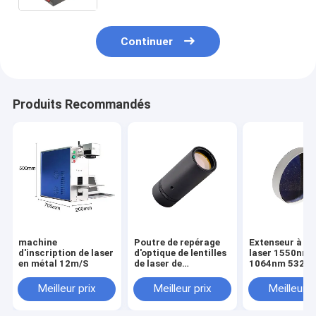
rotatoire
Continuer
Produits Recommandés
machine
Poutre de repérage
Extenseur à ra
d'inscription de laser
d'optique de lentilles
laser 1550nm
en métal 12m/S
de laser de
1064nm 532n
galvanomètre à
405nm 355nm
rayon laser à
266nm de fibr
Meilleur prix
Meilleur prix
Meilleur p
l'extenseur 2X 2.5X
3X 4X du laser