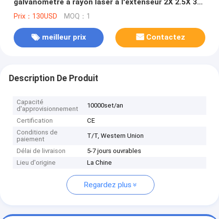
galvanomètre à rayon laser à l'extenseur 2X 2.5X 3X
4X du laser 10600nm de CO2 augmenter
Prix：130USD
MOQ：1
meilleur prix
Contactez
Description De Produit
Capacité
10000set/an
d'approvisionnement
Certification
CE
Conditions de
T/T, Western Union
paiement
Délai de livraison
5-7 jours ouvrables
Lieu d'origine
La Chine
Regardez plus