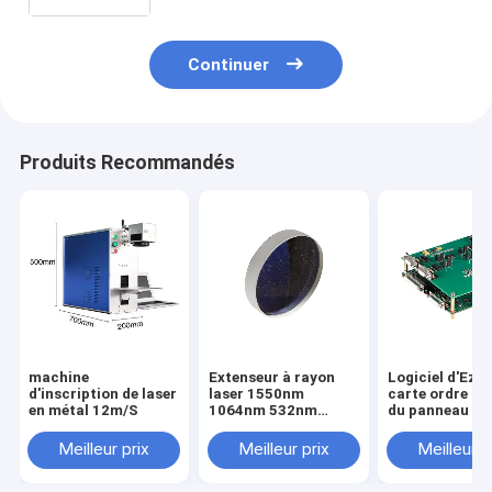
augmenter
Continuer
Produits Recommandés
machine
Extenseur à rayon
Logiciel d'Ezc
d'inscription de laser
laser 1550nm
carte ordre de 
en métal 12m/S
1064nm 532nm
du panneau J
405nm 355nm
LMCV4 d'inscr
266nm de fibre
de laser pour l
Meilleur prix
Meilleur prix
Meilleur p
machine Raycu
max d'inscript