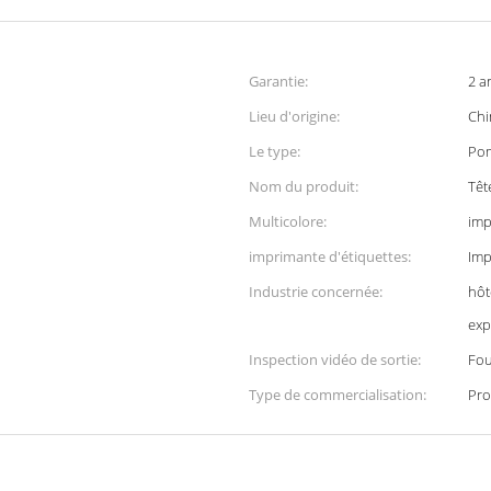
Garantie:
2 a
Lieu d'origine:
Chi
Le type:
Po
Nom du produit:
Têt
Multicolore:
imp
imprimante d'étiquettes:
Imp
Industrie concernée:
hôt
exp
Inspection vidéo de sortie:
Fou
Type de commercialisation:
Pro