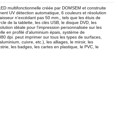
V LED multifonctionnelle créée par DOMSEM et construite
ment UV détection automatique, 6 couleurs et résolution
aisseur n'excédant pas 50 mm,, tels que les étuis de
rcle de la tablette, les clés USB, le disque DVD, les
solution idéale pour l'impression personnalisée sur les
lle en profilé d'aluminium épais, système de
80 dpi. peut imprimer sur tous les types de surfaces,
inium, cuivre, etc.), les alliages, le miroir, les
trie, les badges, les cartes en plastique, le PVC, le