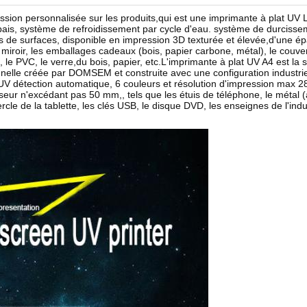
pression personnalisée sur les produits,qui est une imprimante à plat U
 épais, système de refroidissement par cycle d'eau. système de durcisse
s de surfaces, disponible en impression 3D texturée et élevée,d'une ép
le miroir, les emballages cadeaux (bois, papier carbone, métal), le couve
, le PVC, le verre,du bois, papier, etc.L'imprimante à plat UV A4 est la 
nnelle créée par DOMSEM et construite avec une configuration industrie
V détection automatique, 6 couleurs et résolution d'impression max 28
ur n'excédant pas 50 mm,, tels que les étuis de téléphone, le métal (alum
le de la tablette, les clés USB, le disque DVD, les enseignes de l'indus