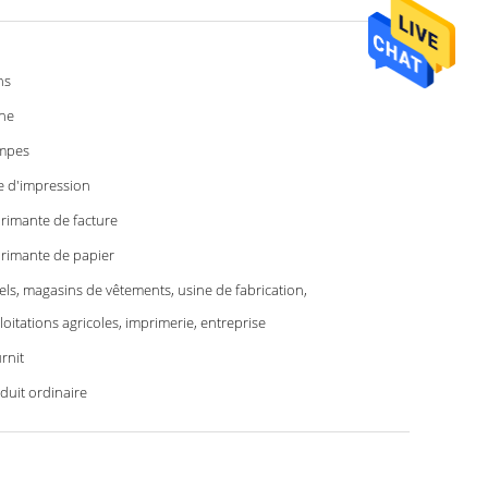
ns
ne
mpes
e d'impression
rimante de facture
rimante de papier
els, magasins de vêtements, usine de fabrication,
loitations agricoles, imprimerie, entreprise
rnit
duit ordinaire