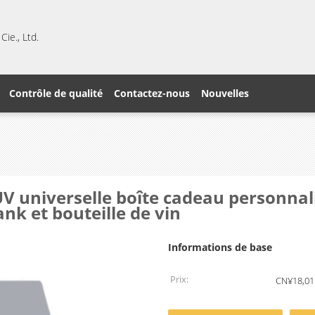
ie., Ltd.
Contrôle de qualité
Contactez-nous
Nouvelles
V universelle boîte cadeau personnali
nk et bouteille de vin
Informations de base
Prix:
CN¥18,01