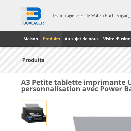
Technologie laser de Wuhan Bochuangxing C
Maison
Produits
Au sujet de nous
Visite d'usine
Produits
A3 Petite tablette imprimante U
personnalisation avec Power Ba