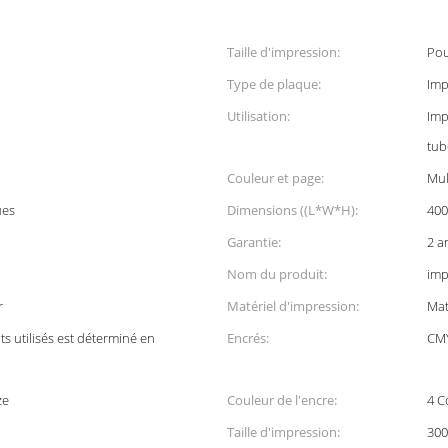
Taille d'impression:
Pou
Type de plaque:
Imp
Utilisation:
Imp
tub
Couleur et page:
Mul
ues
Dimensions ((L*W*H):
40
Garantie:
2 a
Nom du produit:
imp
r
Matériel d'impression:
Mat
 utilisés est déterminé en
Encrés:
CM
ze
Couleur de l'encre:
4 C
Taille d'impression:
30