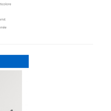
ticolore
rnit
nnée