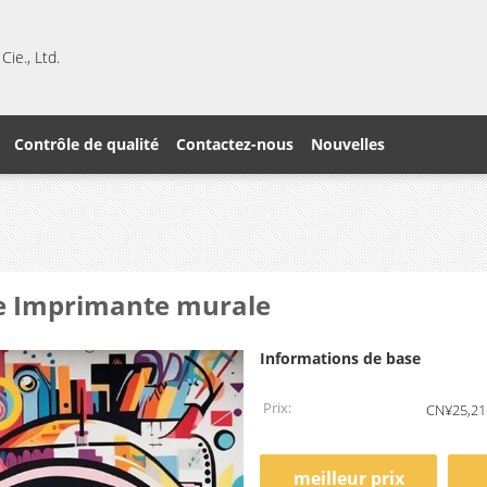
ie., Ltd.
Contrôle de qualité
Contactez-nous
Nouvelles
le Imprimante murale
Informations de base
Prix:
CN¥25,21
meilleur prix