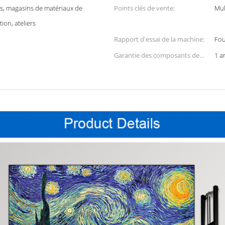
s, magasins de matériaux de
Points clés de vente:
Mul
ion, ateliers
Rapport d'essai de la machine:
Fou
Garantie des composants de
1 a
base: